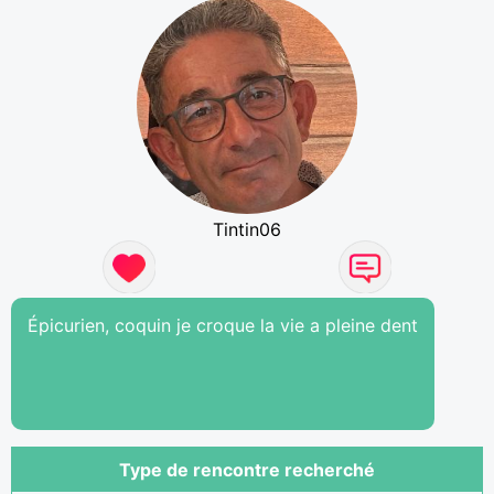
Tintin06
Épicurien, coquin je croque la vie a pleine dent
Type de rencontre recherché