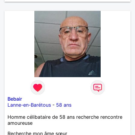
œuvre » disait Arthur Schopenhauer, philosophe
allemand que j’adore. J’aime discuter sans pour
autant être trop locace. Je suis bourré de qualités
avec très peu de défauts. Je suis altruiste,
bienveillant, empathique, attentionné, honnête,
respectueux, doux de caractère et compréhensif : je
laisse « glisser » beaucoup de choses. Mais ne vous
m’éprenez pas Mesdames, si une personne que
j’aime me trahit une fois, il n’y aura pas de seconde
chance et je l’effacerai à « vitam eternam ».
Néanmoins, je suis un tout petit peu maniaque ainsi
qu’impatient. J’essaye de faire des efforts. Rien de
bien dramatique ! Du moins je le pense……Je suis un
homme facile à vivre. À vous si vous le souhaitez,
d’apprendre à me connaître davantage. J’en serai
ravi….A très bientôt je l’espère.
Bebair
Lanne-en-Barétous
-
58 ans
Homme célibataire de 58 ans recherche rencontre
amoureuse
Recherche mon âme sœur