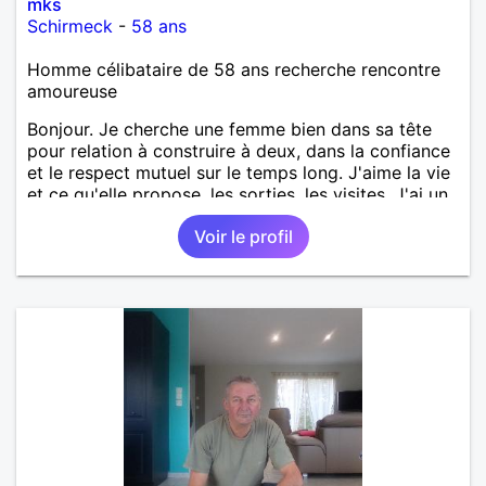
mks
Schirmeck
-
58 ans
Homme célibataire de 58 ans recherche rencontre
amoureuse
Bonjour. Je cherche une femme bien dans sa tête
pour relation à construire à deux, dans la confiance
et le respect mutuel sur le temps long. J'aime la vie
et ce qu'elle propose, les sorties, les visites. J'ai un
bon relationnel chaleureux, mais aussi ancré, posé.
Voir le profil
Ma situation personnelle est stable. Je souhaite
rencontrer une femme bien dans sa vie pour
avancer à deux. avec joie, complicité, affection.