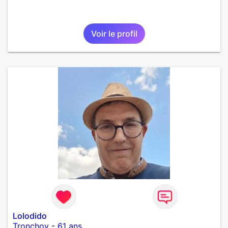
Voir le profil
Lolodido
Tronchoy
-
61 ans