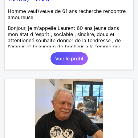
Homme veuf/veuve de 61 ans recherche rencontre
amoureuse
Bonjour, je m'appelle Laurent 60 ans jeune dans
mon état d 'esprit , sociable , sincère, doux et
attentionné souhaite donner de la tendresse , de
l'amour et beaucoup de bonheur a la femme qui
souhaitera partager ma vie . Bientôt en retraite a la
Voir le profil
fin de l 'année et libre de toute contrainte. Digne de
confiance à la femme qui voudras m 'en accorder
en toute sincérité. Pour le reste venez me découvrir
par un échange.