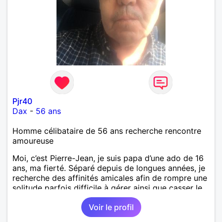
Pjr40
Dax
-
56 ans
Homme célibataire de 56 ans recherche rencontre
amoureuse
Moi, c’est Pierre-Jean, je suis papa d’une ado de 16
ans, ma fierté. Séparé depuis de longues années, je
recherche des affinités amicales afin de rompre une
solitude parfois difficile à gérer ainsi que casser le
vague à l’âme. L’amitié reste extrêmement
Voir le profil
importante à mes yeux mais peut se décliner en des
sentiments plus puissants. « Le temps fera son