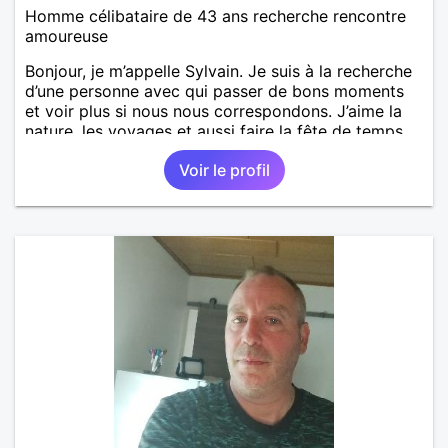
Homme célibataire de 43 ans recherche rencontre
amoureuse
Bonjour, je m’appelle Sylvain. Je suis à la recherche
d’une personne avec qui passer de bons moments
et voir plus si nous nous correspondons. J’aime la
nature, les voyages et aussi faire la fête de temps
en temps ;-)Je suis papa d’un petit garçon de 7 ans
Voir le profil
dont je m’occupe en garde alternée. J’aime à peu
près tous les styles de musique. (Oui je suis pas
trop fan de Jul). Je fais du sport pour garder la
forme et plutôt agréable à regarder. (Enfin je le
pense en tout cas 😂)