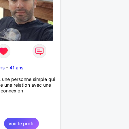
rs
-
41 ans
s une personne simple qui
e une relation avec une
 connexion
Voir le profil