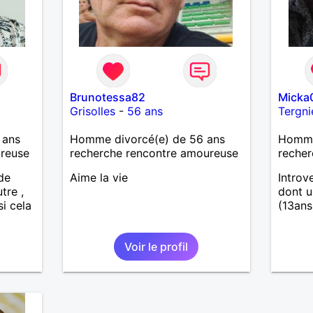
Brunotessa82
Micka
Grisolles
-
56 ans
Tergni
 ans
Homme divorcé(e) de 56 ans
Homme 
ureuse
recherche rencontre amoureuse
recher
 de
Aime la vie
Introv
tre ,
dont 
i cela
(13ans
Voir le profil