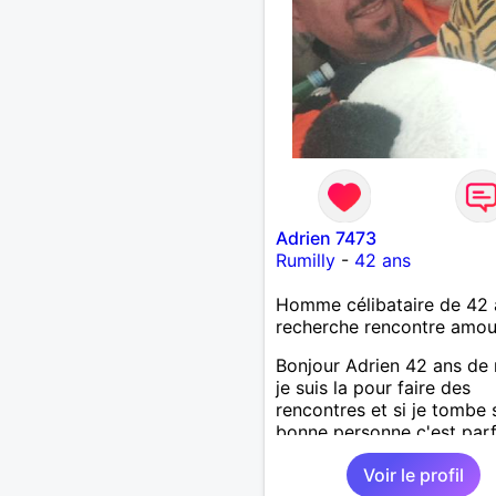
Adrien 7473
Rumilly
-
42 ans
Homme célibataire de 42 
recherche rencontre amo
Bonjour Adrien 42 ans de 
je suis la pour faire des
rencontres et si je tombe 
bonne personne c'est parfa
tu est attentionné tactile e
Voir le profil
honnête je te met direct u