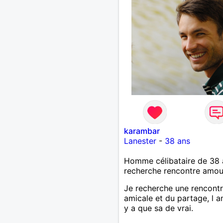
karambar
Lanester
-
38 ans
Homme célibataire de 38 
recherche rencontre amo
Je recherche une rencont
amicale et du partage, l am
y a que sa de vrai.