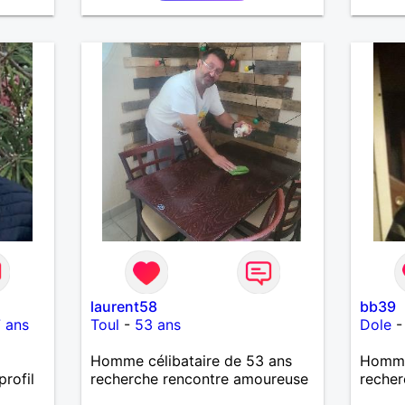
laurent58
bb39
 ans
Toul
-
53 ans
Dole
Homme célibataire de 53 ans
Homme 
rofil
recherche rencontre amoureuse
recher