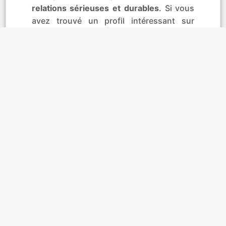
relations sérieuses et durables
. Si vous
avez trouvé un profil intéressant sur
Mandelieu-la-Napoule, Vence, Nice ou
encore Le Tignet, faites connaissance en
toute sécurité grâce au
tchat privé
avec la
personne qui vous intéresse.
Affinités