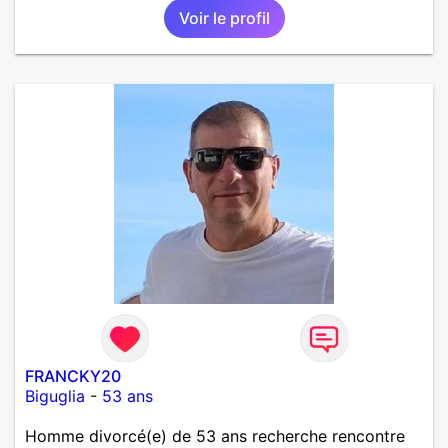
Voir le profil
randonnée pour se défouler, se relaxer, se détendre
et finalement prendre du bon temps. C'est difficile
de tout dire en quelques lignes. En revanche, vous
pouvez me contacter pour avoir plus
d'informations. A bientôt
FRANCKY20
Biguglia
-
53 ans
Homme divorcé(e) de 53 ans recherche rencontre