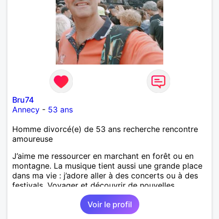
Bru74
Annecy
-
53 ans
Homme divorcé(e) de 53 ans recherche rencontre
amoureuse
J’aime me ressourcer en marchant en forêt ou en
montagne. La musique tient aussi une grande place
dans ma vie : j’adore aller à des concerts ou à des
festivals. Voyager et découvrir de nouvelles
cultures, c’est ce qui m’inspire le plus. J’aimerais
Voir le profil
rencontrer quelqu’un avec qui partager ces
moments simples et sincères.