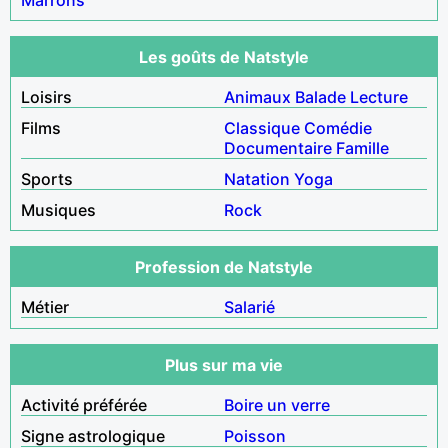
Les goûts de Natstyle
Loisirs
Animaux
Balade
Lecture
Films
Classique
Comédie
Documentaire
Famille
Sports
Natation
Yoga
Musiques
Rock
Profession de Natstyle
Métier
Salarié
Plus sur ma vie
Activité préférée
Boire un verre
Signe astrologique
Poisson