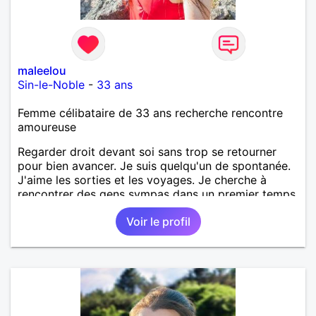
maleelou
Sin-le-Noble
-
33 ans
Femme célibataire de 33 ans recherche rencontre
amoureuse
Regarder droit devant soi sans trop se retourner
pour bien avancer. Je suis quelqu'un de spontanée.
J'aime les sorties et les voyages. Je cherche à
rencontrer des gens sympas dans un premier temps.
Voir le profil