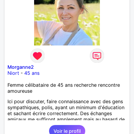
Morganne2
Niort
-
45 ans
Femme célibataire de 45 ans recherche rencontre
amoureuse
Ici pour discuter, faire connaissance avec des gens
sympathiques, polis, ayant un minimum d'éducation
et sachant écrire correctement. Des échanges
amicaux me suffiront amplement mais au hasard de
la vie, si le charme opère, je ne suis pas fermée à
Voir le profil
une éventuelle relation sérieuse avec un homme.