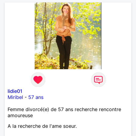
lidie01
Miribel
-
57 ans
Femme divorcé(e) de 57 ans recherche rencontre
amoureuse
A la recherche de l'ame soeur.