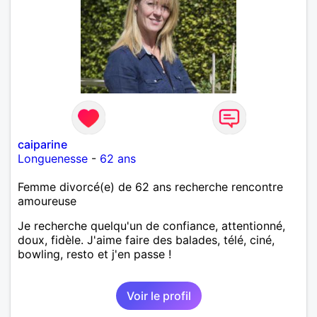
caiparine
Longuenesse
-
62 ans
Femme divorcé(e) de 62 ans recherche rencontre
amoureuse
Je recherche quelqu'un de confiance, attentionné,
doux, fidèle. J'aime faire des balades, télé, ciné,
bowling, resto et j'en passe !
Voir le profil