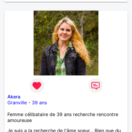
Akera
Granville
-
39 ans
Femme célibataire de 39 ans recherche rencontre
amoureuse
Je suis a la recherche de l'âme soeur... Rien que du