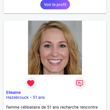
Voir le profil
Elleaine
Hazebrouck
-
51 ans
Femme célibataire de 51 ans recherche rencontre