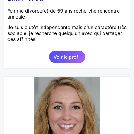
Femme divorcé(e) de 59 ans recherche rencontre
amicale
Je suis plutôt indépendante mais d'un caractère très
sociable, je recherche quelqu'un avec qui partager
des affinités.
Voir le profil