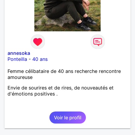
annesoka
Ponteilla
-
40 ans
Femme célibataire de 40 ans recherche rencontre
amoureuse
Envie de sourires et de rires, de nouveautés et
d'émotions positives .
Voir le profil