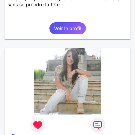
sans se prendre la tête
Voir le profil