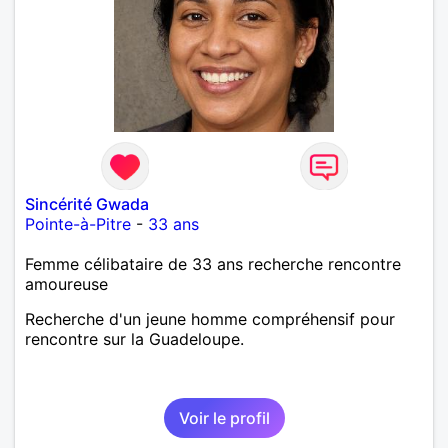
Sincérité Gwada
Pointe-à-Pitre
-
33 ans
Femme célibataire de 33 ans recherche rencontre
amoureuse
Recherche d'un jeune homme compréhensif pour
rencontre sur la Guadeloupe.
Voir le profil