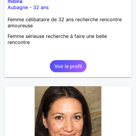
milline
Aubagne
-
32 ans
Femme célibataire de 32 ans recherche rencontre
amoureuse
Femme sérieuse recherche à faire une belle
rencontre
Voir le profil