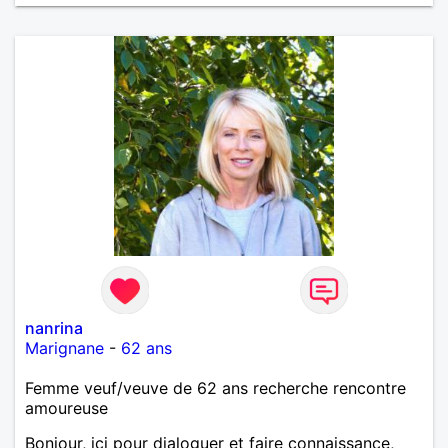
nanrina
Marignane
-
62 ans
Femme veuf/veuve de 62 ans recherche rencontre
amoureuse
Bonjour, ici pour dialoguer et faire connaissance,