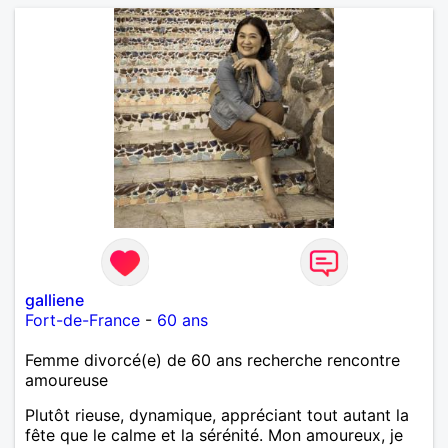
galliene
Fort-de-France
-
60 ans
Femme divorcé(e) de 60 ans recherche rencontre
amoureuse
Plutôt rieuse, dynamique, appréciant tout autant la
fête que le calme et la sérénité. Mon amoureux, je