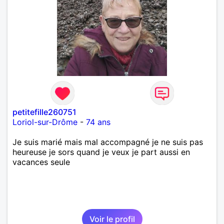
petitefille260751
Loriol-sur-Drôme
-
74 ans
Je suis marié mais mal accompagné je ne suis pas
heureuse je sors quand je veux je part aussi en
vacances seule
Voir le profil