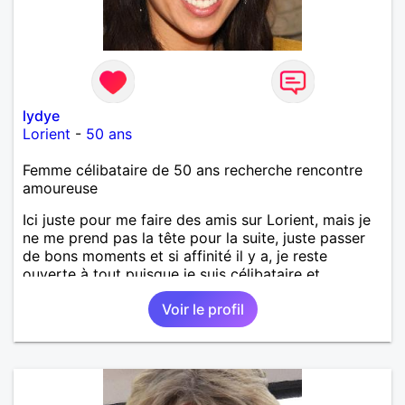
lydye
Lorient
-
50 ans
Femme célibataire de 50 ans recherche rencontre
amoureuse
Ici juste pour me faire des amis sur Lorient, mais je
ne me prend pas la tête pour la suite, juste passer
de bons moments et si affinité il y a, je reste
ouverte à tout puisque je suis célibataire et
disponible.
Voir le profil