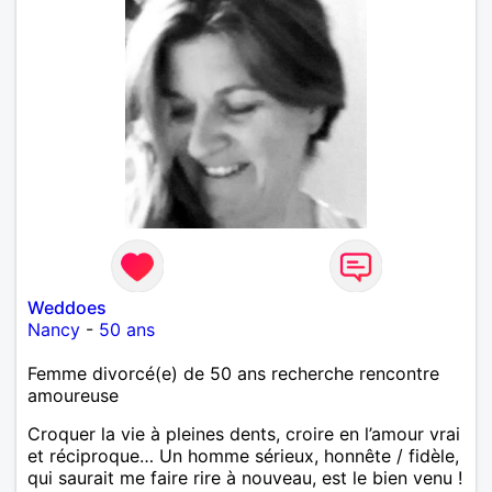
Weddoes
Nancy
-
50 ans
Femme divorcé(e) de 50 ans recherche rencontre
amoureuse
Croquer la vie à pleines dents, croire en l’amour vrai
et réciproque… Un homme sérieux, honnête / fidèle,
qui saurait me faire rire à nouveau, est le bien venu !