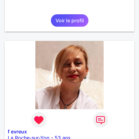
Voir le profil
f evreux
La Roche-sur-Yon
-
53 ans