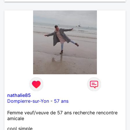
nathalie85
Dompierre-sur-Yon
-
57 ans
Femme veuf/veuve de 57 ans recherche rencontre
amicale
cool simple