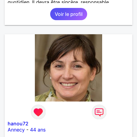
quotidien. Il devra être sincère, responsable,
ambitieux, entreprenant, fort de caractère et avec le
Voir le profil
sens de l'humour. Il saura me chouchouter et me
mettre en valeur, me donner son amour et attention.
Merci de m'avoir lu et à bientôt...
hanou72
Annecy
-
44 ans