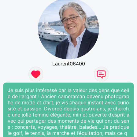
Laurent06400
Je suis plus intéressé par la valeur des gens que cell
e de l'argent ! Ancien cameraman devenu photograp
he de mode et d’art, je vis chaque instant avec curio
sité et passion. Divorcé depuis quatre ans, je cherch
e une jolie femme élégante, min et ouverte d’esprit a
vec qui partager des moments de vie qui ont du sen
s : concerts, voyages, théâtre, balades… Je pratique
le golf, le tennis, la marche et l’équitation, mais ce q