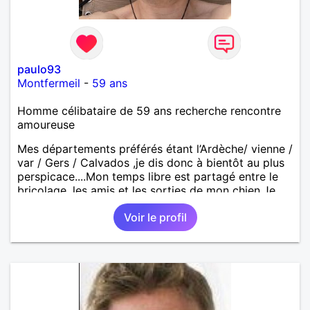
paulo93
Montfermeil
-
59 ans
Homme célibataire de 59 ans recherche rencontre
amoureuse
Mes départements préférés étant l’Ardèche/ vienne /
var / Gers / Calvados ,je dis donc à bientôt au plus
perspicace....Mon temps libre est partagé entre le
bricolage ,les amis et les sorties de mon chien.Je
suis motard mais les balades sans passagère sont
Voir le profil
plus triste.Sinon je suis quelqu'un de calme qui
apprécie plus la nature que la foule mais je n'aime
pas rester inactif . Pour Fabienne ,je n'ai plus la
possibilité de répondre au message par ce site ,il va
falloir bien relire mon, profil ..