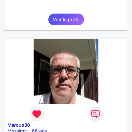
Voir le profil
Marcus38
Messimy
-
66 ans