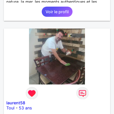
nature, la mer, les moments authentiques et les
personnes au grand cœur 🌊🌿 Très câlin et
Voir le profil
affectueux, j’adore les petits moments de tendresse
et les calinous réguliers 😊❤️ La solitude finit parfois
par peser, alors si tu es en Nouvelle-Calédonie et
que tu crois encore à un amour vrai, prenons le
temps de discuter… et laissons l’avenir nous guider
🌹
laurent58
Toul
-
53 ans