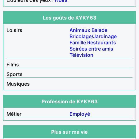
Les goûts de KYKY63
Loisirs
Animaux
Balade
Bricolage/Jardinage
Famille
Restaurants
Soirées entre amis
Télévision
Films
Sports
Musiques
Profession de KYKY63
Métier
Employé
Plus sur ma vie