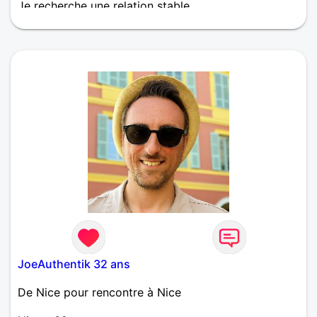
Je recherche une relation stable
JoeAuthentik 32 ans
De Nice pour rencontre à Nice