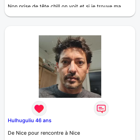
Non prise de tête chill on voit et si je trouve ma
femme et réciproquement génial. Pas en chien pas
là pour faire le lapin
Hulhuguliu 46 ans
De Nice pour rencontre à Nice