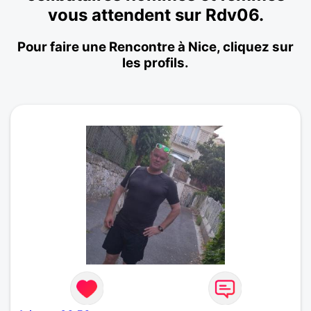
vous attendent sur Rdv06.
Pour faire une Rencontre à Nice, cliquez sur
les profils.