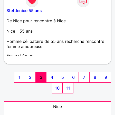
Stefdenice 55 ans
De Nice pour rencontre à Nice
Nice - 55 ans
Homme célibataire de 55 ans recherche rencontre
femme amoureuse
Envie d Amour
1
2
3
4
5
6
7
8
9
10
11
Nice