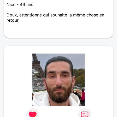
Nice - 46 ans
Doux, attentionné qui souhaite la même chose en
retour