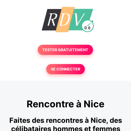
TESTER GRATUITEMENT
SE CONNECTER
Rencontre à Nice
Faites des rencontres à Nice, des
célibataires hommes et femmes