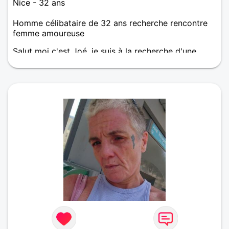
Nice - 32 ans
Homme célibataire de 32 ans recherche rencontre
femme amoureuse
Salut moi c'est Joé, je suis à la recherche d'une
relation sérieuse sur Nice.