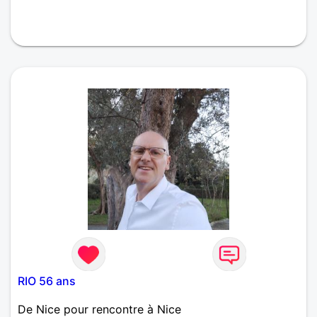
RIO 56 ans
De Nice pour rencontre à Nice