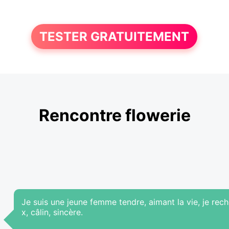
TESTER GRATUITEMENT
Rencontre flowerie
Je suis une jeune femme tendre, aimant la vie, je r
x, câlin, sincère.