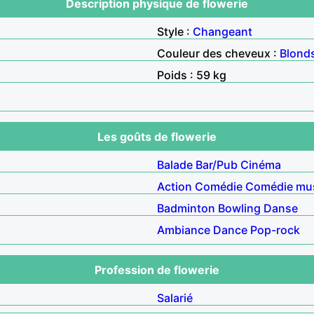
Description physique de flowerie
Style :
Changeant
Couleur des cheveux :
Blond
Poids : 59 kg
Les goûts de flowerie
Balade
Bar/Pub
Cinéma
Action
Comédie
Comédie mus
Badminton
Bowling
Danse
Ambiance
Dance
Pop-rock
Profession de flowerie
Salarié