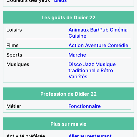
Les goûts de Didier 22
Loisirs
Animaux
Bar/Pub
Cinéma
Cuisine
Films
Action
Aventure
Comédie
Sports
Marche
Musiques
Disco
Jazz
Musique
traditionnelle
Rétro
Variétés
Profession de Didier 22
Métier
Fonctionnaire
Plus sur ma vie
Activité préférée
Aller au restaurant