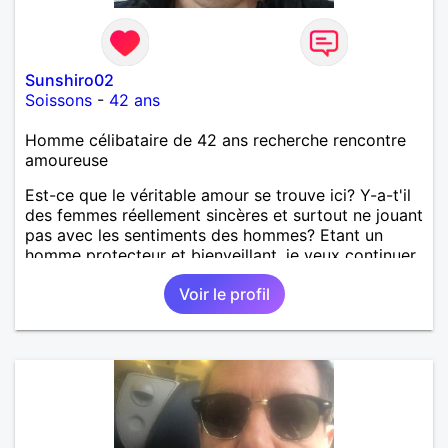
Sunshiro02
Soissons
-
42 ans
Homme célibataire de 42 ans recherche rencontre
amoureuse
Est-ce que le véritable amour se trouve ici? Y-a-t'il
des femmes réellement sincères et surtout ne jouant
pas avec les sentiments des hommes? Etant un
homme protecteur et bienveillant, je veux continuer
d'y croire et pouvoir enfin former la petite famille
Voir le profil
que je désir temps. Faux profil, profiteuse et autres
joyeuseté passer votre chemin, vous ne
m'intéressez pas du tout!