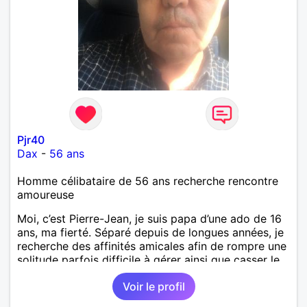
Pjr40
Dax
-
56 ans
Homme célibataire de 56 ans recherche rencontre
amoureuse
Moi, c’est Pierre-Jean, je suis papa d’une ado de 16
ans, ma fierté. Séparé depuis de longues années, je
recherche des affinités amicales afin de rompre une
solitude parfois difficile à gérer ainsi que casser le
vague à l’âme. L’amitié reste extrêmement
Voir le profil
importante à mes yeux mais peut se décliner en des
sentiments plus puissants. « Le temps fera son