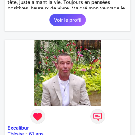
tête, juste aimant la vie. Toujours en pensées
positives, heureux de vivre. Malgré mon veuvage je
me tourne vers l'avenir pour une deuxième vie
Voir le profil
intense, remplie de joie, de tendresse et pourquoi
pas par la suite d'amour. Déjà dans un premier
temps, se connaître, puis s'apprécier et ensuite
l'avenir nous le dira N'ayez pas peur du niveau
d'étude, je ne me prends pas la tête sur ce niveau.
Mon meilleurs diplôme étant le CEP certificat
d'étude primaire. Avec ce diplôme on sait que je
sais lire, écrire et compter. En raison de mes
principes je ne corresponds pas avec les
demoiselles approchant les moins de 60 ans
Excalibur
Thésée
-
61 ans