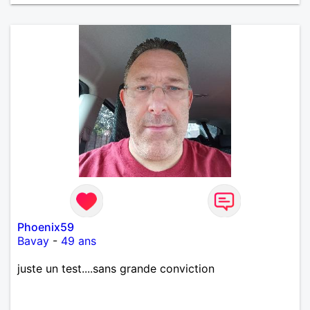
œuvre » disait Arthur Schopenhauer, philosophe
allemand que j’adore. J’aime discuter sans pour
autant être trop locace. Je suis bourré de qualités
avec très peu de défauts. Je suis altruiste,
bienveillant, empathique, attentionné, honnête,
respectueux, doux de caractère et compréhensif : je
laisse « glisser » beaucoup de choses. Mais ne vous
m’éprenez pas Mesdames, si une personne que
j’aime me trahit une fois, il n’y aura pas de seconde
chance et je l’effacerai à « vitam eternam ».
Néanmoins, je suis un tout petit peu maniaque ainsi
qu’impatient. J’essaye de faire des efforts. Rien de
bien dramatique ! Du moins je le pense……Je suis un
homme facile à vivre. À vous si vous le souhaitez,
d’apprendre à me connaître davantage. J’en serai
ravi….A très bientôt je l’espère.
Phoenix59
Bavay
-
49 ans
juste un test....sans grande conviction