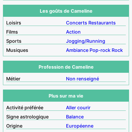
Les goûts de Cameline
Loisirs
Concerts
Restaurants
Films
Action
Sports
Jogging/Running
Musiques
Ambiance
Pop-rock
Rock
Profession de Cameline
Métier
Non renseigné
Plus sur ma vie
Activité préférée
Aller courir
Signe astrologique
Balance
Origine
Européenne