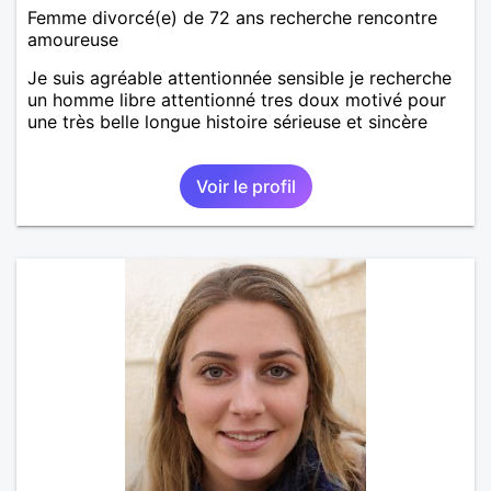
Femme divorcé(e) de 72 ans recherche rencontre
amoureuse
Je suis agréable attentionnée sensible je recherche
un homme libre attentionné tres doux motivé pour
une très belle longue histoire sérieuse et sincère
Voir le profil