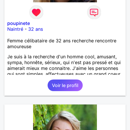
poupinete
Naintré
-
32 ans
Femme célibataire de 32 ans recherche rencontre
amoureuse
Je suis à la recherche d'un homme cool, amusant,
sympa, honnête, sérieux, qui n'est pas pressé et qui
aimerait mieux me connaitre. J'aime les personnes
qui sont simples, affectueuses avec un grand coeur.
Voir le profil