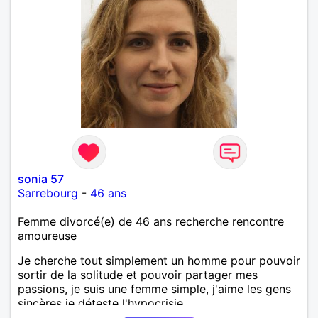
sonia 57
Sarrebourg
-
46 ans
Femme divorcé(e) de 46 ans recherche rencontre
amoureuse
Je cherche tout simplement un homme pour pouvoir
sortir de la solitude et pouvoir partager mes
passions, je suis une femme simple, j'aime les gens
sincères je déteste l'hypocrisie .