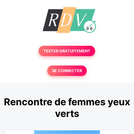
TESTER GRATUITEMENT
SE CONNECTER
Rencontre de femmes yeux
verts