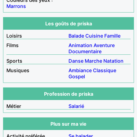
Marrons
Les goûts de priska
Loisirs
Balade
Cuisine
Famille
Films
Animation
Aventure
Documentaire
Sports
Danse
Marche
Natation
Musiques
Ambiance
Classique
Gospel
Profession de priska
Métier
Salarié
Plus sur ma vie
Activité préférée
Se balader