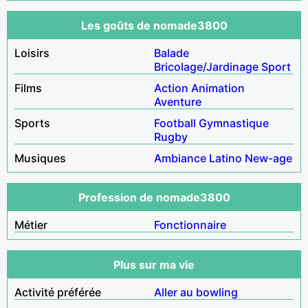
Les goûts de nomade3800
Loisirs
Balade
Bricolage/Jardinage
Sport
Films
Action
Animation
Aventure
Sports
Football
Gymnastique
Rugby
Musiques
Ambiance
Latino
New-age
Profession de nomade3800
Métier
Fonctionnaire
Plus sur ma vie
Activité préférée
Aller au bowling