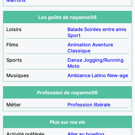
Les goûts de nayanne06
Loisirs
Balade
Soirées entre amis
Sport
Films
Animation
Aventure
Classique
Sports
Danse
Jogging/Running
Moto
Musiques
Ambiance
Latino
New-age
Profession de nayanne06
Métier
Profession libérale
Plus sur ma vie
Activité préférée
Aller au bowling