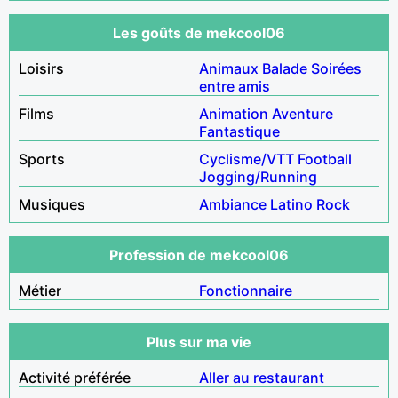
Les goûts de mekcool06
Loisirs
Animaux
Balade
Soirées
entre amis
Films
Animation
Aventure
Fantastique
Sports
Cyclisme/VTT
Football
Jogging/Running
Musiques
Ambiance
Latino
Rock
Profession de mekcool06
Métier
Fonctionnaire
Plus sur ma vie
Activité préférée
Aller au restaurant