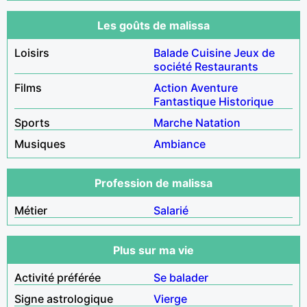
Les goûts de malissa
Loisirs
Balade
Cuisine
Jeux de
société
Restaurants
Films
Action
Aventure
Fantastique
Historique
Sports
Marche
Natation
Musiques
Ambiance
Profession de malissa
Métier
Salarié
Plus sur ma vie
Activité préférée
Se balader
Signe astrologique
Vierge