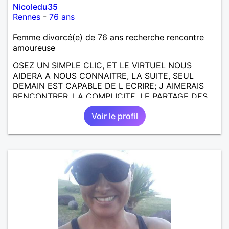
Nicoledu35
Rennes
-
76 ans
Femme divorcé(e) de 76 ans recherche rencontre
amoureuse
OSEZ UN SIMPLE CLIC, ET LE VIRTUEL NOUS
AIDERA A NOUS CONNAITRE, LA SUITE, SEUL
DEMAIN EST CAPABLE DE L ECRIRE; J AIMERAIS
RENCONTRER, LA COMPLICITE, LE PARTAGE DES
BELLES CHOSES DE LA VIE : BALADES, VOYAGES
Voir le profil
EN FRANCE OU AILLEURS. ETRE A L ECOUTE DE L
AUTRE, ET LA VIE SERA PLUS BELLE
ENCORE.....................