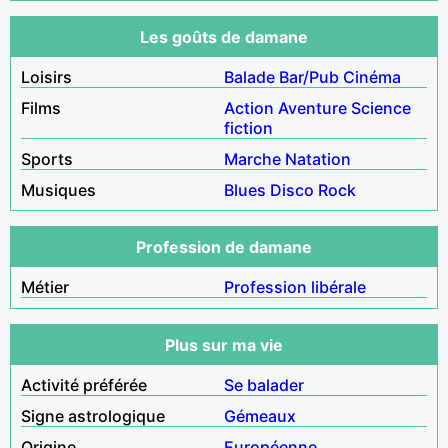
Les goûts de damane
Loisirs
Balade
Bar/Pub
Cinéma
Films
Action
Aventure
Science
fiction
Sports
Marche
Natation
Musiques
Blues
Disco
Rock
Profession de damane
Métier
Profession libérale
Plus sur ma vie
Activité préférée
Se balader
Signe astrologique
Gémeaux
Origine
Européenne