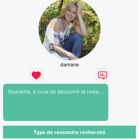
damane
Souriante, à vous de découvrir le reste....
Type de rencontre recherché