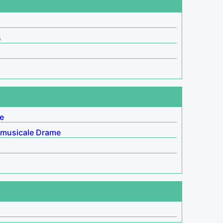
s
le
musicale
Drame