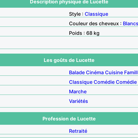
Description physique de Lucette
Style :
Classique
Couleur des cheveux :
Blanc
Poids : 68 kg
Les goûts de Lucette
Balade
Cinéma
Cuisine
Famil
Classique
Comédie
Comédie 
Marche
Variétés
Profession de Lucette
Retraité