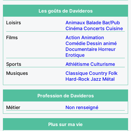
Les goûts de Davideros
Loisirs
Animaux
Balade
Bar/Pub
Cinéma
Concerts
Cuisine
Films
Action
Animation
Comédie
Dessin animé
Documentaire
Horreur
Erotique
Sports
Athlétisme
Culturisme
Musiques
Classique
Country
Folk
Hard-Rock
Jazz
Métal
Profession de Davideros
Métier
Non renseigné
Plus sur ma vie