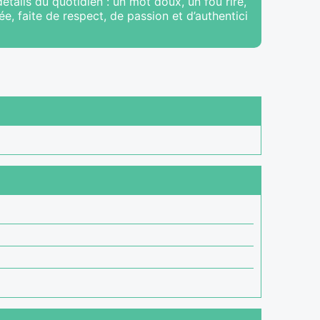
détails du quotidien : un mot doux, un fou rire,
ée, faite de respect, de passion et d’authentici