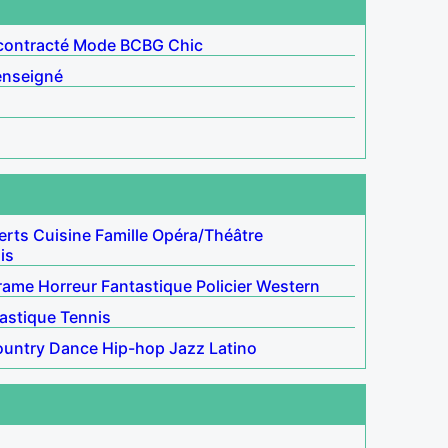
ontracté
Mode
BCBG
Chic
enseigné
erts
Cuisine
Famille
Opéra/Théâtre
is
rame
Horreur
Fantastique
Policier
Western
astique
Tennis
untry
Dance
Hip-hop
Jazz
Latino