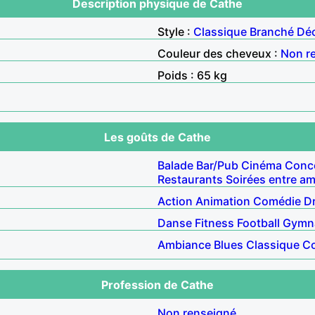
Description physique de Cathe
Style :
Classique
Branché
Déc
Couleur des cheveux :
Non r
Poids : 65 kg
Les goûts de Cathe
Balade
Bar/Pub
Cinéma
Conc
Restaurants
Soirées entre am
Action
Animation
Comédie
D
Danse
Fitness
Football
Gymn
Ambiance
Blues
Classique
Co
Profession de Cathe
Non renseigné