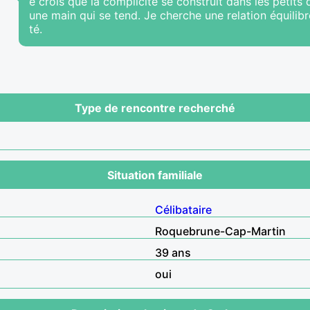
e crois que la complicité se construit dans les petits 
une main qui se tend. Je cherche une relation équilibr
té.
Type de rencontre recherché
Situation familiale
Célibataire
Roquebrune-Cap-Martin
39 ans
oui