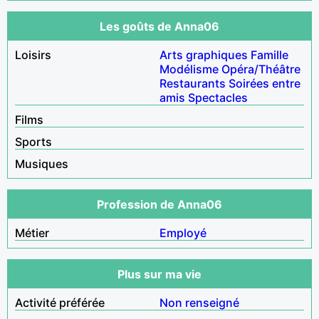
Les goûts de Anna06
Loisirs
Arts graphiques
Famille
Modélisme
Opéra/Théâtre
Restaurants
Soirées entre
amis
Spectacles
Films
Sports
Musiques
Profession de Anna06
Métier
Employé
Plus sur ma vie
Activité préférée
Non renseigné