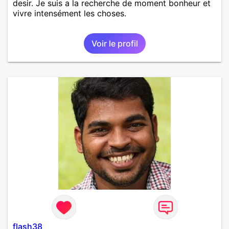
desir. Je suis a la recherche de moment bonheur et
vivre intensément les choses.
Voir le profil
flash38