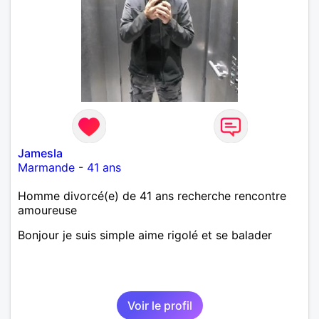
Jamesla
Marmande
-
41 ans
Homme divorcé(e) de 41 ans recherche rencontre
amoureuse
Bonjour je suis simple aime rigolé et se balader
Voir le profil