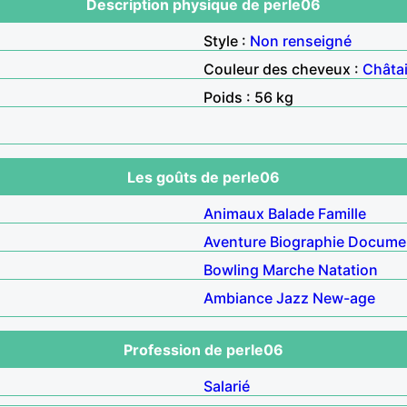
Description physique de perle06
Style :
Non renseigné
Couleur des cheveux :
Châta
Poids : 56 kg
Les goûts de perle06
Animaux
Balade
Famille
Aventure
Biographie
Documen
Bowling
Marche
Natation
Ambiance
Jazz
New-age
Profession de perle06
Salarié