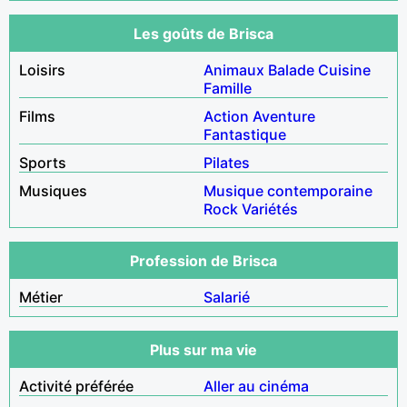
Les goûts de Brisca
Loisirs
Animaux
Balade
Cuisine
Famille
Films
Action
Aventure
Fantastique
Sports
Pilates
Musiques
Musique contemporaine
Rock
Variétés
Profession de Brisca
Métier
Salarié
Plus sur ma vie
Activité préférée
Aller au cinéma