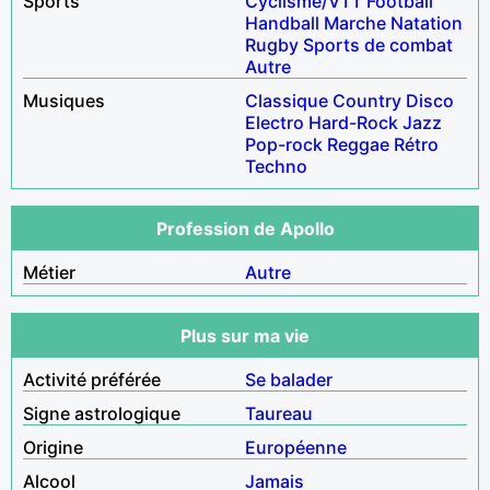
Sports
Cyclisme/VTT
Football
Handball
Marche
Natation
Rugby
Sports de combat
Autre
Musiques
Classique
Country
Disco
Electro
Hard-Rock
Jazz
Pop-rock
Reggae
Rétro
Techno
Profession de Apollo
Métier
Autre
Plus sur ma vie
Activité préférée
Se balader
Signe astrologique
Taureau
Origine
Européenne
Alcool
Jamais