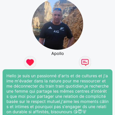
Apollo
Hello je suis un passionné d'arts et de cultures et j'a
ime m'évader dans la nature pour me ressourcer et
me déconnecter du train train quotidien,je recherche
une femme qui partage les mêmes centres d'intérêt
s que moi pour partager une relation de complicité
basée sur le respect mutuel,j'aime les moments câlin
s et intimes et pourquoi pas s'engager ds une relati
on durable si affinités, bisounours 😘😇🐻