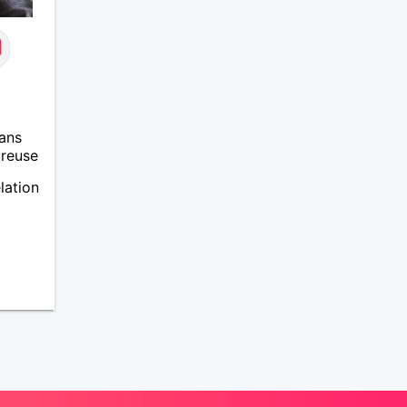
ans
ureuse
lation