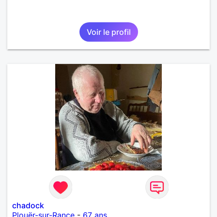
Voir le profil
chadock
Plouër-sur-Rance
-
67 ans