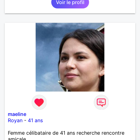
Voir le profil
maeline
Royan
-
41 ans
Femme célibataire de 41 ans recherche rencontre
amicale