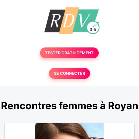
TESTER GRATUITEMENT
SE CONNECTER
Rencontres femmes à Royan