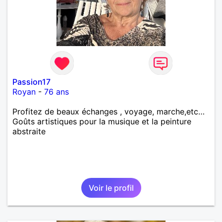
Passion17
Royan
-
76 ans
Profitez de beaux échanges , voyage, marche,etc…
Goûts artistiques pour la musique et la peinture
abstraite
Voir le profil