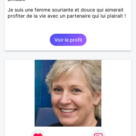
Je suis une femme souriante et douce qui aimerait
profiter de la vie avec un partenaire qui lui plairait !
Voir le profil