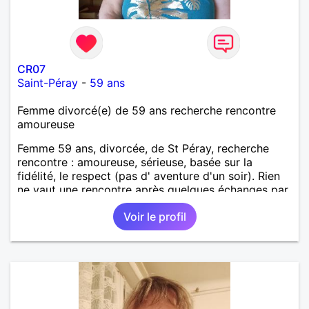
CR07
Saint-Péray
-
59 ans
Femme divorcé(e) de 59 ans recherche rencontre
amoureuse
Femme 59 ans, divorcée, de St Péray, recherche
rencontre : amoureuse, sérieuse, basée sur la
fidélité, le respect (pas d' aventure d'un soir). Rien
ne vaut une rencontre après quelques échanges par
messages pour savoir si il y a un feeling entre les
Voir le profil
deux et le désir de se revoir. Au plaisir de se
découvrir...