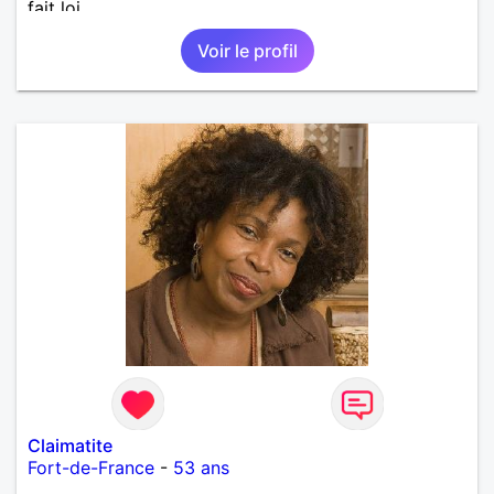
fait loi.
Voir le profil
Claimatite
Fort-de-France
-
53 ans