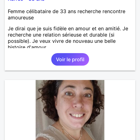
Femme célibataire de 33 ans recherche rencontre
amoureuse
Je dirai que je suis fidèle en amour et en amitié. Je
recherche une relation sérieuse et durable (si
possible). Je veux vivre de nouveau une belle
histoire d'amour.
Voir le profil