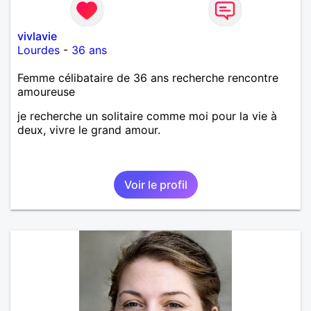
vivlavie
Lourdes
-
36 ans
Femme célibataire de 36 ans recherche rencontre
amoureuse
je recherche un solitaire comme moi pour la vie à
deux, vivre le grand amour.
Voir le profil