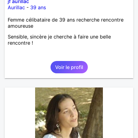
jf aurillac
Aurillac
-
39 ans
Femme célibataire de 39 ans recherche rencontre
amoureuse
Sensible, sincère je cherche à faire une belle
rencontre !
Voir le profil