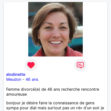
elodinette
Meudon
-
46 ans
Femme divorcé(e) de 46 ans recherche rencontre
amoureuse
bonjour je désire faire la connaissance de gens
sympa pour dial mais surtout pas un rdv d'un soir je