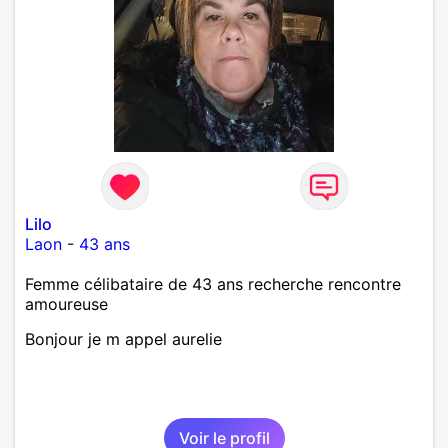
Lilo
Laon
-
43 ans
Femme célibataire de 43 ans recherche rencontre
amoureuse
Bonjour je m appel aurelie
Voir le profil