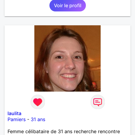
Voir le profil
laulita
Pamiers
-
31 ans
Femme célibataire de 31 ans recherche rencontre