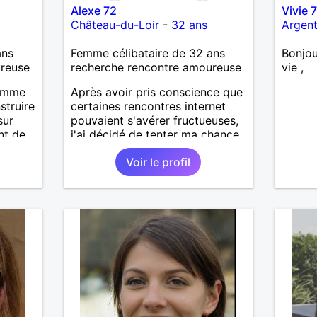
Alexe 72
Vivie 
Château-du-Loir
-
32 ans
Argent
ans
Femme célibataire de 32 ans
Bonjou
ureuse
recherche rencontre amoureuse
vie ,
homme
Après avoir pris conscience que
struire
certaines rencontres internet
sur
pouvaient s'avérer fructueuses,
nt de
j'ai décidé de tenter ma chance
sur ce site pour découvrir de
Voir le profil
nouvelles personnes sur
Château-de-Loir voire Le Mans
ou La Flèche !