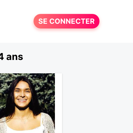
SE CONNECTER
4 ans