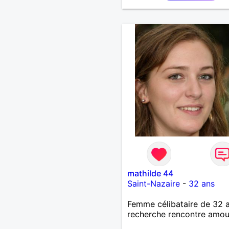
mathilde 44
Saint-Nazaire
-
32 ans
Femme célibataire de 32 
recherche rencontre amo