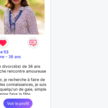
se 53
ne
-
38 ans
 divorcé(e) de 38 ans
che rencontre amoureuse
r, je recherche à faire de
les connaissances, je suis
 quelqu'un de gaie, simple
aime faire la fête.
Voir le profil