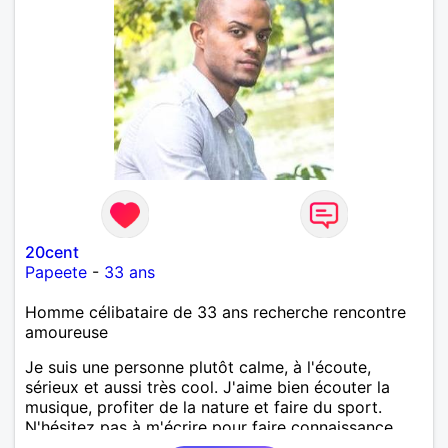
20cent
Papeete
-
33 ans
Homme célibataire de 33 ans recherche rencontre
amoureuse
Je suis une personne plutôt calme, à l'écoute,
sérieux et aussi très cool. J'aime bien écouter la
musique, profiter de la nature et faire du sport.
N'hésitez pas à m'écrire pour faire connaissance.