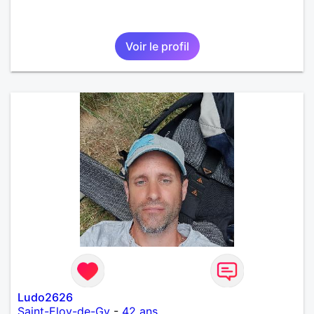
Voir le profil
Ludo2626
Saint-Eloy-de-Gy
-
42 ans