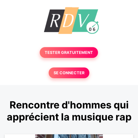
TESTER GRATUITEMENT
SE CONNECTER
Rencontre d'hommes qui
apprécient la musique rap