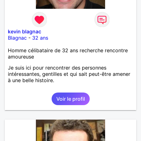
kevin blagnac
Blagnac
-
32 ans
Homme célibataire de 32 ans recherche rencontre
amoureuse
Je suis ici pour rencontrer des personnes
intéressantes, gentilles et qui sait peut-être amener
à une belle histoire.
Voir le profil