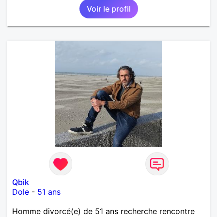
Voir le profil
Qbik
Dole
-
51 ans
Homme divorcé(e) de 51 ans recherche rencontre