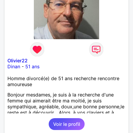
Olivier22
Dinan
-
51 ans
Homme divorcé(e) de 51 ans recherche rencontre
amoureuse
Bonjour mesdames, je suis à la recherche d'une
femme qui aimerait être ma moitié, je suis
sympathique, agréable, doux,une bonne personne,le
reste est à découvrir... Alors, à vos claviers et à
bientôt.
Voir le profil