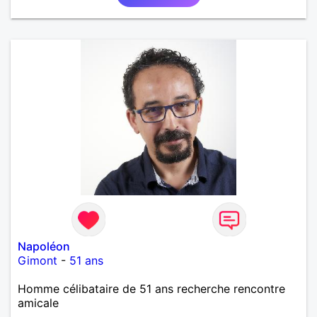
Napoléon
Gimont
-
51 ans
Homme célibataire de 51 ans recherche rencontre
amicale